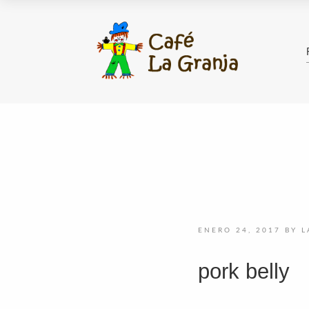
ENERO 24, 2017
BY
L
pork belly