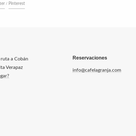
ter
Pinterest
Reservaciones
 ruta a Cobán
Alta Verapaz
info@cafelagranja.com
gar?